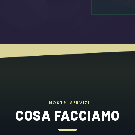
I
N
O
S
T
R
I
S
E
R
V
I
Z
I
COSA FACCIAMO