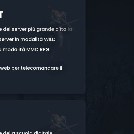
T
e
d
e
l
s
e
r
v
e
r
p
i
ù
g
r
a
n
d
e
d
'
I
t
a
l
i
a
s
e
r
v
e
r
i
n
m
o
d
a
l
i
t
à
W
I
L
D
a
m
o
d
a
l
i
t
à
M
M
O
R
P
G
:
w
e
b
p
e
r
t
e
l
e
c
o
m
a
n
d
a
r
e
i
l
e
d
e
l
l
a
s
c
u
o
l
a
d
i
g
i
t
a
l
e