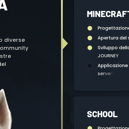
A
MINECRAF
P
r
o
g
e
t
t
a
z
i
o
n
A
p
e
r
t
u
r
a
d
e
l
o diverse
 community
S
v
i
l
u
p
p
o
d
e
l
l
stre
J
O
U
R
N
E
Y
del
A
p
p
l
i
c
a
z
i
o
n
e
s
e
r
v
e
r
!
SCHOOL
P
r
o
g
e
t
t
a
z
i
o
n